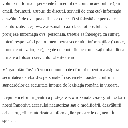
voluntar informații personale în mediul de comunicare online (prin
email, forumuri, grupuri de discutii, servicii de chat etc) informația
dezvăluită de dvs. poate fi ușor colectată și folosită de persoane
neautorizate. Deși www.roxanafarca.ro face tot posibilul să
protejeze informația dvs. personală, trebuie să întelegeți că sunteți
unicul responsabil pentru menținerea secretului informațiilor (parole,
nume de utilizator, etc), legate de conturile pe care le-ați dobândit ca
urmare a folosirii serviciilor oferite de noi.
Vă garantăm însă că vom depune toate eforturile pentru a asigura
securitatea datelor dvs personale în sistemele noastre, conform
standardelor de securitate impuse de legislația româna în vigoare.
Depunem eforturi pentru a proteja www.roxanafarca.ro şi utilizatorii
noştri împotriva accesului neautorizat sau a modificării, dezvăluirii
ori distrugerii neautorizate a informaţiilor pe care le deţinem. În
special: