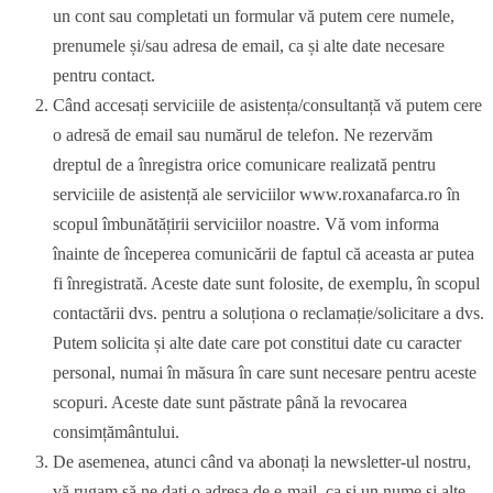
un cont sau completati un formular vă putem cere numele,
prenumele și/sau adresa de email, ca și alte date necesare
pentru contact.
Când accesați serviciile de asistența/consultanță vă putem cere
o adresă de email sau numărul de telefon. Ne rezervăm
dreptul de a înregistra orice comunicare realizată pentru
serviciile de asistență ale serviciilor www.roxanafarca.ro în
scopul îmbunătățirii serviciilor noastre. Vă vom informa
înainte de începerea comunicării de faptul că aceasta ar putea
fi înregistrată. Aceste date sunt folosite, de exemplu, în scopul
contactării dvs. pentru a soluționa o reclamație/solicitare a dvs.
Putem solicita și alte date care pot constitui date cu caracter
personal, numai în măsura în care sunt necesare pentru aceste
scopuri. Aceste date sunt păstrate până la revocarea
consimțământului.
De asemenea, atunci când va abonați la newsletter-ul nostru,
vă rugam să ne dați o adresa de e-mail, ca și un nume și alte