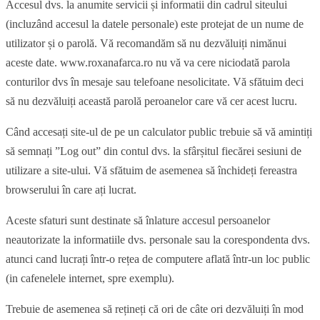
Accesul dvs. la anumite servicii și informatii din cadrul siteului
(incluzând accesul la datele personale) este protejat de un nume de
utilizator și o parolă. Vă recomandăm să nu dezvăluiți nimănui
aceste date. www.roxanafarca.ro nu vă va cere niciodată parola
conturilor dvs în mesaje sau telefoane nesolicitate. Vă sfătuim deci
să nu dezvăluiți această parolă peroanelor care vă cer acest lucru.
Când accesați site-ul de pe un calculator public trebuie să vă amintiți
să semnați ”Log out” din contul dvs. la sfârșitul fiecărei sesiuni de
utilizare a site-ului. Vă sfătuim de asemenea să închideți fereastra
browserului în care ați lucrat.
Aceste sfaturi sunt destinate să înlature accesul persoanelor
neautorizate la informatiile dvs. personale sau la corespondenta dvs.
atunci cand lucrați într-o rețea de computere aflată într-un loc public
(in cafenelele internet, spre exemplu).
Trebuie de asemenea să rețineți că ori de câte ori dezvăluiți în mod