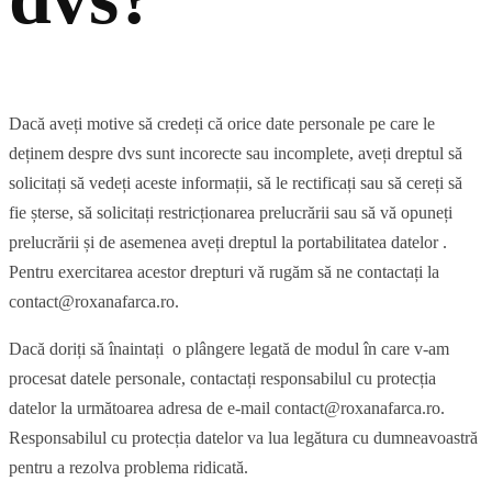
Dacă aveți motive să credeți că orice date personale pe care le
deținem despre dvs sunt incorecte sau incomplete, aveți dreptul să
solicitați să vedeți aceste informații, să le rectificați sau să cereți să
fie șterse, să solicitați restricționarea prelucrării sau să vă opuneți
prelucrării și de asemenea aveți dreptul la portabilitatea datelor .
Pentru exercitarea acestor drepturi vă rugăm să ne contactați la
contact@roxanafarca.ro.
Dacă doriți să înaintați o plângere legată de modul în care v-am
procesat datele personale, contactați responsabilul cu protecția
datelor la următoarea adresa de e-mail contact@roxanafarca.ro.
Responsabilul cu protecția datelor va lua legătura cu dumneavoastră
pentru a rezolva problema ridicată.