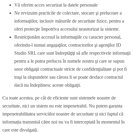
Vă oferim acces securizat la datele personale
Ne revizuim practicile de colectare, stocare şi prelucrare a
informaţiilor, inclusiv măsurile de securitate fizice, pentru a
oferi protecţie împotriva accesului neautorizat la sisteme.
Restricţionăm accesul la informaţiile cu caracter personal,
oferindu-l numai angajaţilor, contractorilor şi agenţilor ID
Studio SRL care sunt îndreptăţiţi să afle respectivele informaţii
pentru a le putea prelucra în numele nostru şi care se supun
unor obligaţii contractuale stricte de confidenţialitate şi pot fi
traşi la răspundere sau cărora li se poate desface contractul
dacă nu îndeplinesc aceste obligaţii.
Cu toate acestea, pe cât de eficiente sunt sistemele noastre de
securitate, nici un sistem nu este impenetrabil. Nu putem garanta
impenetrabilitatea serviciilor noastre de securitate și nici faptul că
informația transmisă către noi nu va fi interceptată în momentul în
care este divulgată.